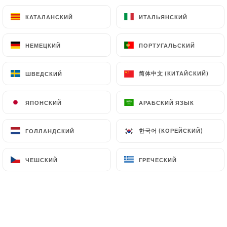
КАТАЛАНСКИЙ
КАТАЛАНСКИЙ
ИТАЛЬЯНСКИЙ
ИТАЛЬЯНСКИЙ
Burger du Square Sud, frites, salade
24.00€
НЕМЕЦКИЙ
НЕМЕЦКИЙ
ПОРТУГАЛЬСКИЙ
ПОРТУГАЛЬСКИЙ
Andouillette 5A moutarde à l’ancienne, frites
26.00€
简体中文 (КИТАЙСКИЙ)
简体中文 (КИТАЙСКИЙ)
ШВЕДСКИЙ
ШВЕДСКИЙ
Tartare de bœuf "Maison Polmard"
ЯПОНСКИЙ
ЯПОНСКИЙ
АРАБСКИЙ ЯЗЫК
АРАБСКИЙ ЯЗЫК
Préparé maison, frites et salade
150g
XXL
한국어 (КОРЕЙСКИЙ)
한국어 (КОРЕЙСКИЙ)
ГОЛЛАНДСКИЙ
ГОЛЛАНДСКИЙ
23.00€
28.00€
ЧЕШСКИЙ
ЧЕШСКИЙ
ГРЕЧЕСКИЙ
ГРЕЧЕСКИЙ
Garniture supplémentaire
Purée maison
7.00€