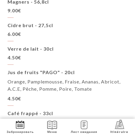
Magners - 56,8cl
9.00€
Cidre brut - 27,5cl
6.00€
Verre de lait - 30cl
4.50€
Jus de fruits "PAGO" - 20cl
Orange, Pamplemousse, Fraise, Ananas, Abricot,
A.C.E, Pêche, Pomme, Poire, Tomate
4.50€
Café frappé - 33cl
6.50€
Забронировать
Меню
Лист ожидания
Itinéraire