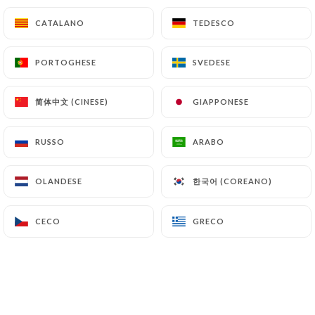
Burger du Square Sud, frites, salade
CATALANO
CATALANO
TEDESCO
TEDESCO
24.00€
PORTOGHESE
PORTOGHESE
SVEDESE
SVEDESE
Andouillette 5A moutarde à l’ancienne, frites
26.00€
简体中文 (CINESE)
简体中文 (CINESE)
GIAPPONESE
GIAPPONESE
Tartare de bœuf "Maison Polmard"
RUSSO
RUSSO
ARABO
ARABO
Préparé maison, frites et salade
150g
XXL
한국어 (COREANO)
한국어 (COREANO)
OLANDESE
OLANDESE
23.00€
28.00€
Garniture supplémentaire
CECO
CECO
GRECO
GRECO
Purée maison
7.00€