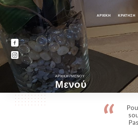
ΑΡΧΙΚΉ
ΚΡΆΤΗΣΗ
/
ΑΡΧΙΚΉ
ΜΕΝΟΎ
Μενού
Pou
sou
Pas