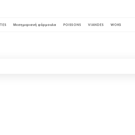
TES
Μεσημεριανή φόρμουλα
POISSONS
VIANDES
WOKS
E
Επιδόρπια
CRÊPES & GAUFRES
GLACES
MILKSHAKE
EAUX
NTOURNABLES
COCKTAILS TENTEZ L'AVENTURE
SPRIT'Z
SANS ALCO
VINS AU VERRE
APÉRITIFS
BIÈRES
DIGESTIFS
VINS
PISCINES