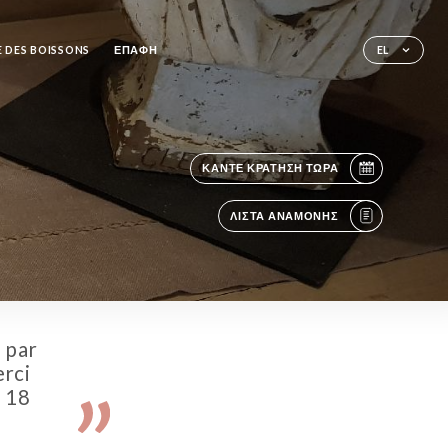
 DES BOISSONS
ΕΠΑΦΉ
EL
ΚΆΝΤΕ ΚΡΆΤΗΣΗ ΤΏΡΑ
ΛΊΣΤΑ ΑΝΑΜΟΝΉΣ
 par
erci
s 18