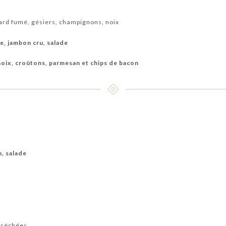
ard fumé, gésiers, champignons, noix
e, jambon cru, salade
oix, croûtons, parmesan et chips de bacon
, salade
s séchées