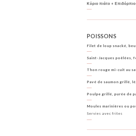
Κύριο πιάτο + Επιδόρπιο
POISSONS
Filet de loup snacké, be
Saint-Jacques poêlées, 
Thon rouge mi-cuit au sat
Pavé de saumon grillé, l
Poulpe grillé, purée de 
Moules marinières ou po
Servies avec frites