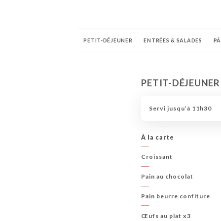
PETIT-DÉJEUNER
ENTRÉES & SALADES
PÂ
Παιδικό μενού
GARNITURE SUPPLÉMENTAIR
PETIT-DÉJEUNER
BOISSONS FRAÎCHES
COCKTAILS LES INCO
Servi jusqu’à 11h30
HAPPY HOUR
TAPAS
FRUITS DE MER
CHAMPAGNES
BOISSONS CHAUDES
À la carte
Croissant
Pain au chocolat
Pain beurre confiture
Œufs au plat x3