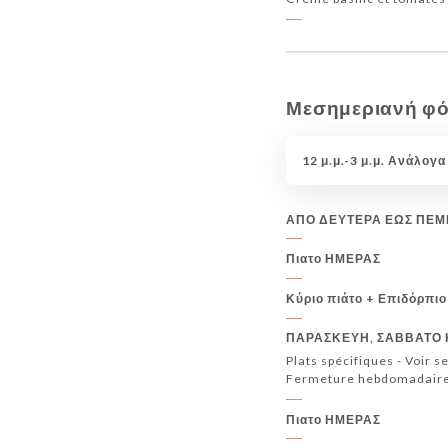
Μεσημεριανή φ
12 μ.μ.-3 μ.μ. Ανάλογα
ΑΠΟ ΔΕΥΤΕΡΑ ΕΩΣ ΠΕ
Πιατο ΗΜΕΡΑΣ
Κύριο πιάτο + Επιδόρπιο
ΠΑΡΑΣΚΕΥΗ, ΣΑΒΒΑΤΟ 
Plats spécifiques - Voir s
Fermeture hebdomadaire
Πιατο ΗΜΕΡΑΣ