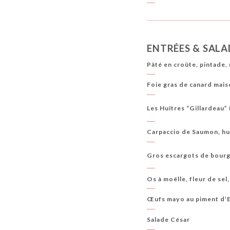
ENTRÉES & SALA
Pâté en croûte, pintade, 
Foie gras de canard mais
Les Huîtres “Gillardeau”
Carpaccio de Saumon, hui
Gros escargots de bourg
Os à moëlle, fleur de sel
Œufs mayo au piment d’Es
Salade César