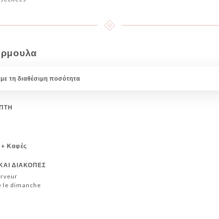
όρμουλα
 με τη διαθέσιμη ποσότητα
ΜΠΤΗ
 + Καφές
ΚΑΙ ΔΙΑΚΟΠΕΣ
erveur
 le dimanche