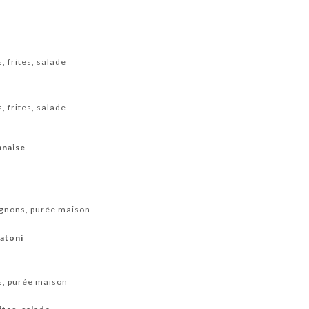
, frites, salade
, frites, salade
anaise
ignons, purée maison
gatoni
s, purée maison