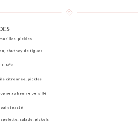
DES
morilles, pickles
on, chutney de figues
 FC N°3
le citronnée, pickles
ogne au beurre persillé
, pain toasté
pelette, salade, pickels