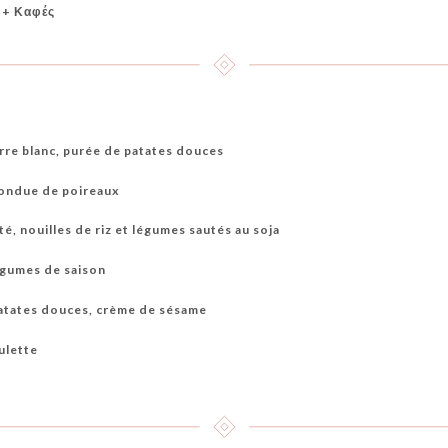
 + Καφές
urre blanc, purée de patates douces
fondue de poireaux
é, nouilles de riz et légumes sautés au soja
égumes de saison
patates douces, crème de sésame
ulette