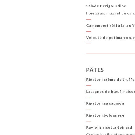
Salade Périgourdine
Foie gras, magret de can
Camembert rôti à la truff
Velouté de potimarron, n
PÂTES
Rigatoni crème de truffe
Lasagnes de bœuf maison
Rigatoni au saumon
Rigatoni bolognese
Raviolis ricotta épinard
Crème basilic et tomate