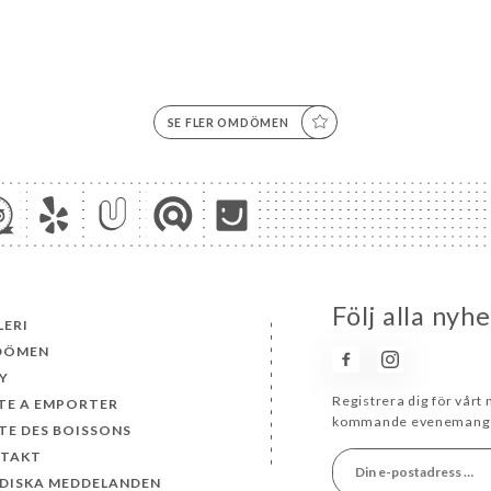
SE FLER OMDÖMEN
Följ alla nyh
LERI
DÖMEN
Y
Registrera dig för vårt
TE A EMPORTER
kommande evenemang 
TE DES BOISSONS
TAKT
IDISKA MEDDELANDEN