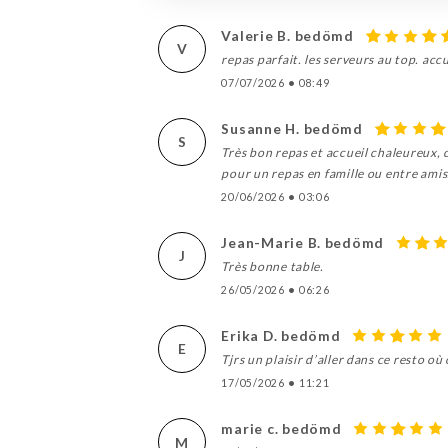
Valerie B. bedömd
V
repas parfait. les serveurs au top. acc
07/07/2026
•
08:49
Susanne H. bedömd
S
Très bon repas et accueil chaleureux,
pour un repas en famille ou entre amis
20/06/2026
•
03:06
Jean-Marie B. bedömd
J
Très bonne table.
26/05/2026
•
06:26
Erika D. bedömd
E
Tjrs un plaisir d’aller dans ce resto o
17/05/2026
•
11:21
marie c. bedömd
M