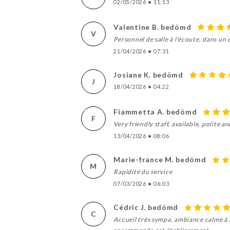
02/05/2026
•
11:13
Valentine B. bedömd
V
Personnel de salle à l'écoute, dans un 
21/04/2026
•
07:31
Josiane K. bedömd
J
18/04/2026
•
04:22
Fiammetta A. bedömd
F
Very friendly staff, available, polite 
13/04/2026
•
08:06
Marie-france M. bedömd
M
Rapidité du service
07/03/2026
•
06:03
Cédric J. bedömd
C
Accueil très sympa, ambiance calme à l’