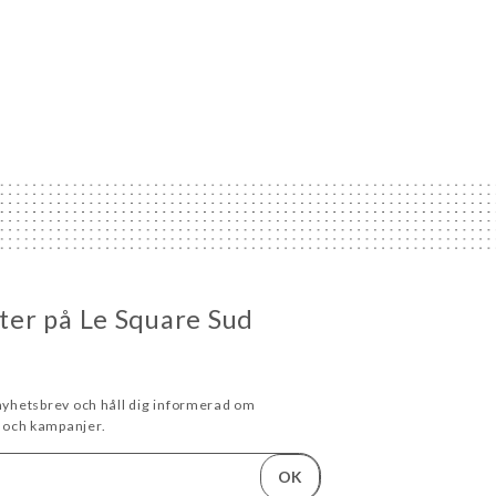
eter på Le Square Sud
 nyhetsbrev och håll dig informerad om
och kampanjer.
OK