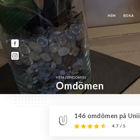
HEM
BOKA
/
HEM
OMDÖMEN
Omdömen
146 omdömen på Unii
4.7 / 5