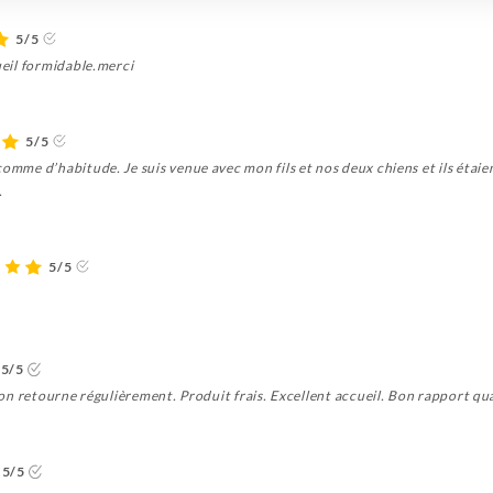
5/5
ueil formidable.merci
5/5
 comme d’habitude. Je suis venue avec mon fils et nos deux chiens et ils éta
.
5/5
5/5
ù on retourne régulièrement. Produit frais. Excellent accueil. Bon rapport qua
5/5