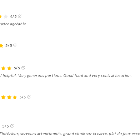
4/5
cadre agréable.
5/5
5/5
and helpful. Very generous portions. Good food and very central location.
5/5
5/5
intérieur, serveurs attentionnés, grand choix sur la carte, plat du jour excel