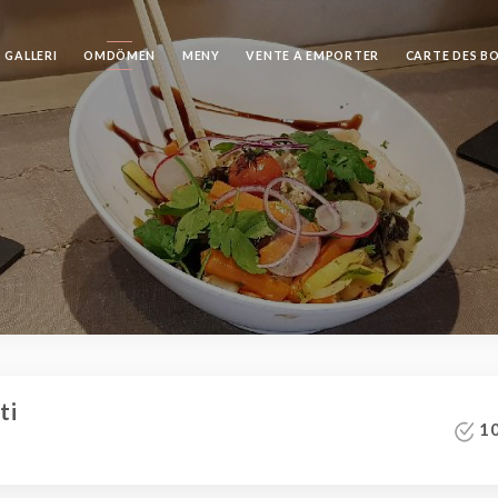
GALLERI
OMDÖMEN
MENY
VENTE A EMPORTER
CARTE DES B
ti
10