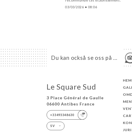
recommande cet établissement.
03/03/2026
•
08:06
Du kan också se oss på …
HEM
Le Square Sud
GAL
OM
3 Place Général de Gaulle
MEN
06600 Antibes France
VEN
+33493348630
CAR
KON
SV
JUR