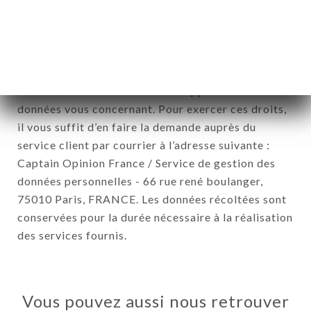
Conformément à la loi Informatique et Liberté du 6
Janvier 1978 et modifiée en 2004 ainsi qu’au
Règlement sur la protection des données
personnelles (RGPD), vous disposez d’un droit
d’accès, de rectification et de suppression des
données vous concernant. Pour exercer ces droits,
il vous suffit d’en faire la demande auprès du
service client par courrier à l’adresse suivante :
Captain Opinion France / Service de gestion des
données personnelles - 66 rue rené boulanger,
75010 Paris, FRANCE. Les données récoltées sont
conservées pour la durée nécessaire à la réalisation
des services fournis.
Vous pouvez aussi nous retrouver