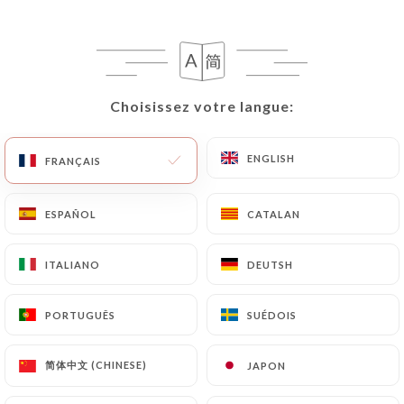
Les demandes de suppression de Données
Personnelles seront soumises aux obligations qui
sont imposées à
https://lesquaresud.fr
par la loi,
Choisissez votre langue:
Choisissez votre langue:
notamment en matière de conservation ou
d’archivage des documents. Enfin, les Utilisateurs
ENGLISH
ENGLISH
FRANÇAIS
FRANÇAIS
de
https://lesquaresud.fr
peuvent déposer une
réclamation auprès des autorités de contrôle, et
notamment de la CNIL
ESPAÑOL
ESPAÑOL
CATALAN
CATALAN
(
https://www.cnil.fr/fr/plaintes
).
ITALIANO
ITALIANO
DEUTSH
DEUTSH
7.4 Non-communication des données personnelles
https://lesquaresud.fr
s’interdit de traiter,
PORTUGUÊS
PORTUGUÊS
SUÉDOIS
SUÉDOIS
héberger ou transférer les Informations collectées
sur ses Clients vers un pays situé en dehors de
简体中文 (CHINESE)
简体中文 (CHINESE)
JAPON
JAPON
l’Union européenne ou reconnu comme « non
adéquat » par la Commission européenne sans en