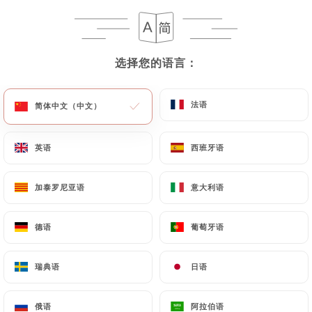
146 评论
RESTAURANT - BRASSERIE - SALON DE THÉ
3 Place Général De Gaulle
选择您的语言：
选择您的语言：
06600 Antibes France
法语
法语
简体中文（中文）
简体中文（中文）
英语
英语
西班牙语
西班牙语
加泰罗尼亚语
加泰罗尼亚语
意大利语
意大利语
德语
德语
葡萄牙语
葡萄牙语
瑞典语
瑞典语
日语
日语
餐厅简介
俄语
俄语
阿拉伯语
阿拉伯语