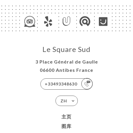
Le Square Sud
3 Place Général de Gaulle
06600 Antibes France
+33493348630
ZH
主页
图库