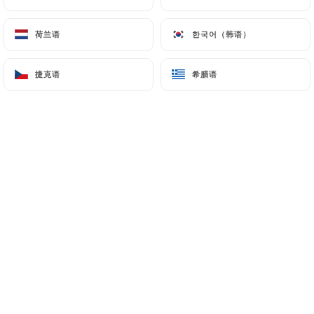
荷兰语
荷兰语
한국어（韩语）
한국어（韩语）
捷克语
捷克语
希腊语
希腊语
Situé Place Général de Gaulle, le
restaurant brasserie Le Square Sud
vous accueille dans un cadre
chaleureux et convivial pour vous faire
découvrir des plats traditionnels
français préparés avec beaucoup
d'originalité.
N’hésitez pas si vous êtes dans le
quartier, Le Square Sud vous tend les
bras.