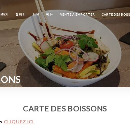
약하기
갤러리
리뷰
메뉴
VENTE A EMPORTER
CARTE DES BOI
SONS
CARTE DES BOISSONS
ns
CLIQUEZ ICI