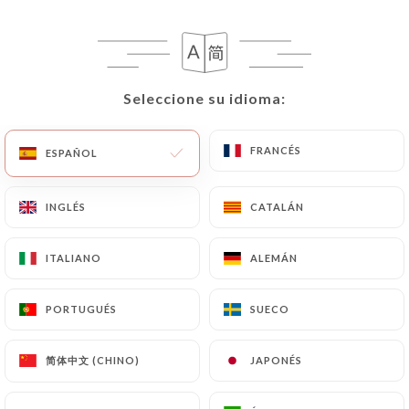
RESEÑA 146
RESTAURANT - BRASSERIE - SALON DE THÉ
3 Place Général De Gaulle
Seleccione su idioma:
Seleccione su idioma:
06600 Antibes France
FRANCÉS
FRANCÉS
ESPAÑOL
ESPAÑOL
INGLÉS
INGLÉS
CATALÁN
CATALÁN
ITALIANO
ITALIANO
ALEMÁN
ALEMÁN
PORTUGUÉS
PORTUGUÉS
SUECO
SUECO
简体中文 (CHINO)
简体中文 (CHINO)
JAPONÉS
JAPONÉS
¿Quiénes somos?