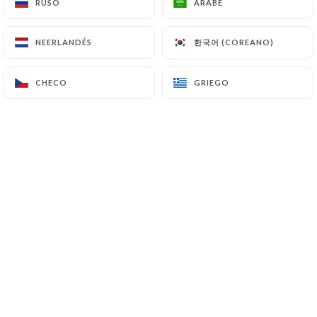
RUSO
RUSO
ÁRABE
ÁRABE
한국어 (COREANO)
한국어 (COREANO)
NEERLANDÉS
NEERLANDÉS
CHECO
CHECO
GRIEGO
GRIEGO
Situé Place Général de Gaulle, le
restaurant brasserie Le Square Sud
vous accueille dans un cadre
chaleureux et convivial pour vous faire
découvrir des plats traditionnels
français préparés avec beaucoup
d'originalité.
N’hésitez pas si vous êtes dans le
quartier, Le Square Sud vous tend les
bras.