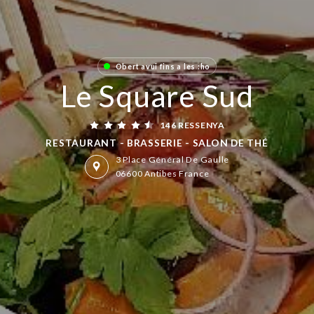
Obert avui fins a les :hora
Le Square Sud
146 RESSENYA
RESTAURANT - BRASSERIE - SALON DE THÉ
3 Place Général De Gaulle
06600 Antibes France